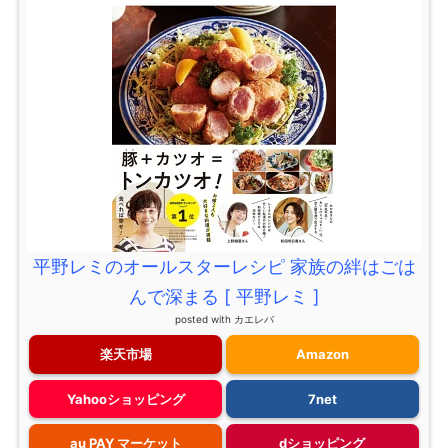
平野レミのオールスターレシピ 家族の絆はごは
んで深まる [ 平野レミ ]
posted with
カエレバ
楽天市場
Amazon
Yahooショッピング
7net
au PAY マーケット
dショッピング