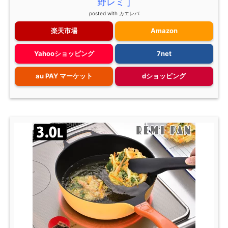
野レミ ]
posted with
カエレバ
楽天市場
Amazon
Yahooショッピング
7net
au PAY マーケット
dショッピング