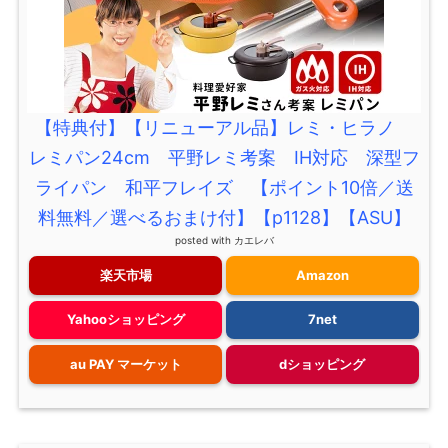
【特典付】【リニューアル品】レミ・ヒラノ
レミパン24cm 平野レミ考案 IH対応 深型フ
ライパン 和平フレイズ 【ポイント10倍／送
料無料／選べるおまけ付】【p1128】【ASU】
posted with
カエレバ
楽天市場
Amazon
Yahooショッピング
7net
au PAY マーケット
dショッピング