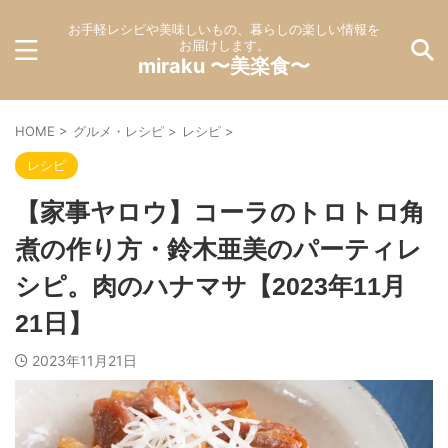
お手軽レシピや美味しいもの、暮らしの楽しい情報を
お届けします。
miraku 〜美楽食〜
HOME
>
グルメ・レシピ
>
レシピ
>
レシピ
【家事ヤロウ】コーラのトロトロ角
煮の作り方・鈴木亜美のパーティレ
シピ。肉のハナマサ【2023年11月
21日】
2023年11月21日