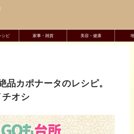
報
レシピ
家事・雑貨
美容・健康
】絶品カポナータのレシピ。
イチオシ