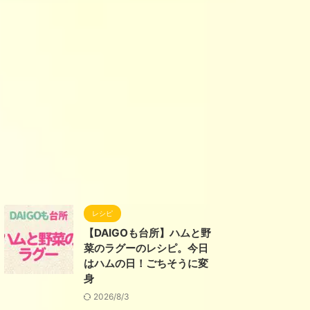
レシピ
【DAIGOも台所】ハムと野
菜のラグーのレシピ。今日
はハムの日！ごちそうに変
身
2026/8/3