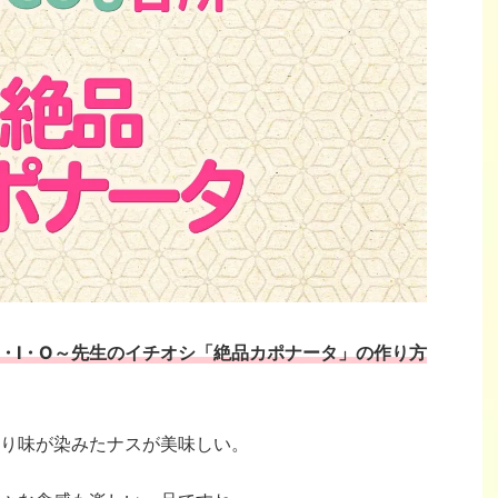
S・I・O～先生のイチオシ「
絶品カポナータ」の作り方
り味が染みたナスが美味しい。