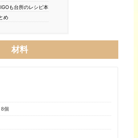
AIGOも台所のレシピ本
とめ
材料
 8個