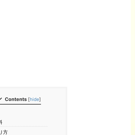
Contents
[
hide
]
料
り方