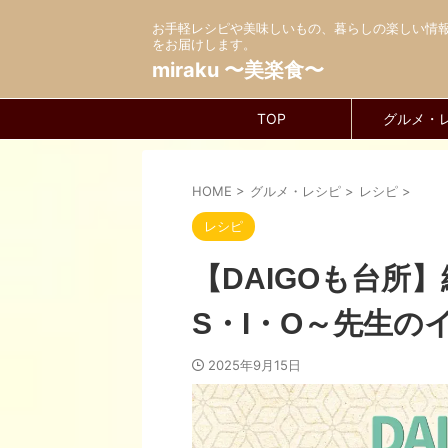
お手軽レシピや美味しいもの、暮らしの楽しい情
をお届けします。
miraku 〜美楽食〜
TOP
グルメ・
HOME
>
グルメ・レシピ
>
レシピ
>
レシピ
【DAIGOも台所
S・I・O～先生の
2025年9月15日