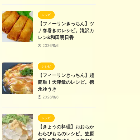
レシピ
【フィーリンきっちん】ツ
ナ春巻きのレシピ。滝沢カ
レン&和田明日香
2026/8/6
レシピ
【フィーリンきっちん】超
簡単！天津飯のレシピ。徳
永ゆうき
2026/8/6
レシピ
【きょうの料理】おおらか
わらびもちのレシピ。笠原