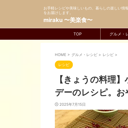
お手軽レシピや美味しいもの、暮らしの楽しい情
をお届けします。
miraku 〜美楽食〜
TOP
グルメ・
HOME
>
グルメ・レシピ
>
レシピ
>
レシピ
【きょうの料理】
デーのレシピ。お
2025年7月15日