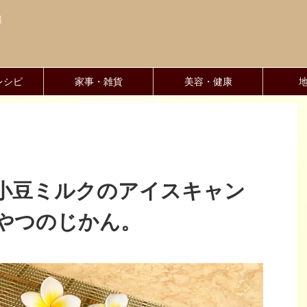
報
レシピ
家事・雑貨
美容・健康
小豆ミルクのアイスキャン
やつのじかん。