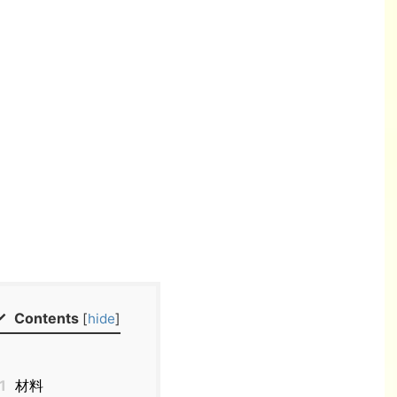
Contents
[
hide
]
1
材料