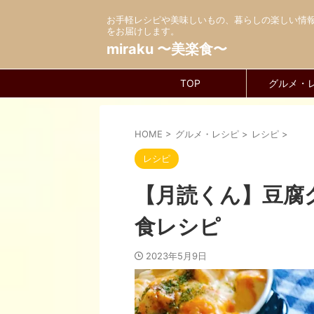
お手軽レシピや美味しいもの、暮らしの楽しい情
をお届けします。
miraku 〜美楽食〜
TOP
グルメ・
HOME
>
グルメ・レシピ
>
レシピ
>
レシピ
【月読くん】豆腐
食レシピ
2023年5月9日