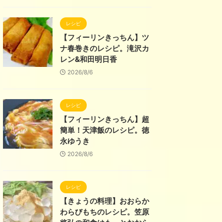
レシピ
【フィーリンきっちん】ツ
ナ春巻きのレシピ。滝沢カ
レン&和田明日香
2026/8/6
レシピ
【フィーリンきっちん】超
簡単！天津飯のレシピ。徳
永ゆうき
2026/8/6
レシピ
【きょうの料理】おおらか
わらびもちのレシピ。笠原