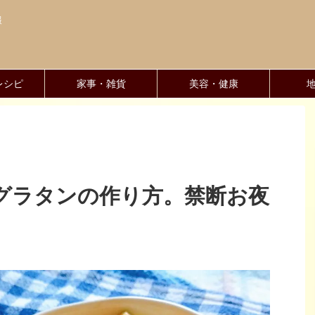
報
レシピ
家事・雑貨
美容・健康
グラタンの作り方。禁断お夜