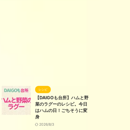
レシピ
【DAIGOも台所】ハムと野
菜のラグーのレシピ。今日
はハムの日！ごちそうに変
身
2026/8/3