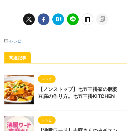
-
レシピ
関連記事
レシピ
【ノンストップ】七五三掛家の麻婆
豆腐の作り方。七五三掛KITCHEN
レシピ
【沸騰ワード】志麻さんのみそスン