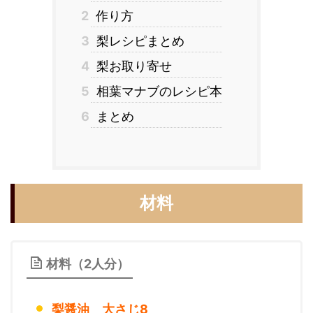
2
作り方
3
梨レシピまとめ
4
梨お取り寄せ
5
相葉マナブのレシピ本
6
まとめ
材料
材料（2人分）
梨醤油 大さじ8