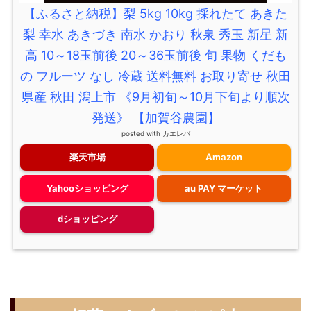
【ふるさと納税】梨 5kg 10kg 採れたて あきた
梨 幸水 あきづき 南水 かおり 秋泉 秀玉 新星 新
高 10～18玉前後 20～36玉前後 旬 果物 くだも
の フルーツ なし 冷蔵 送料無料 お取り寄せ 秋田
県産 秋田 潟上市 《9月初旬～10月下旬より順次
発送》 【加賀谷農園】
posted with
カエレバ
楽天市場
Amazon
Yahooショッピング
au PAY マーケット
dショッピング