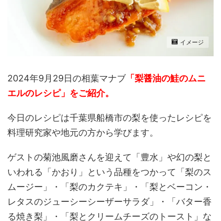
イメージ
2024年9月29日の相葉マナブ
「梨醤油の鮭のムニ
エルのレシピ」をご紹介。
今日のレシピは千葉県船橋市の梨を使ったレシピを
料理研究家や地元の方から学びます。
ゲストの菊池風磨さんを迎えて「豊水」や幻の梨と
いわれる「かおり」という品種をつかって「梨のス
ムージー」・「梨のカクテキ」・「梨とベーコン・
レタスのジューシーシーザーサラダ」・「バター香
る焼き梨」・「梨とクリームチーズのトースト」な