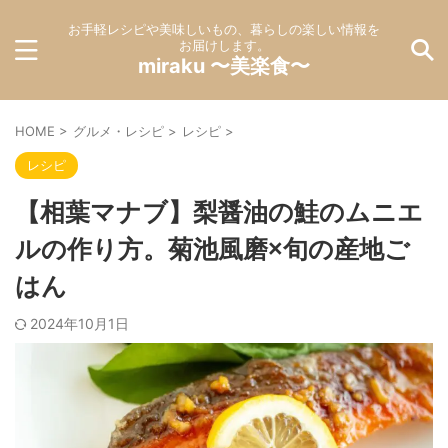
お手軽レシピや美味しいもの、暮らしの楽しい情報を
お届けします。
miraku 〜美楽食〜
HOME
>
グルメ・レシピ
>
レシピ
>
レシピ
【相葉マナブ】梨醤油の鮭のムニエ
ルの作り方。菊池風磨×旬の産地ご
はん
2024年10月1日