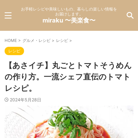
お手軽レシピや美味しいもの、暮らしの楽しい情報を
お届けします。
miraku 〜美楽食〜
HOME
>
グルメ・レシピ
>
レシピ
>
レシピ
【あさイチ】丸ごとトマトそうめん
の作り方。一流シェフ直伝のトマト
レシピ。
2024年5月28日