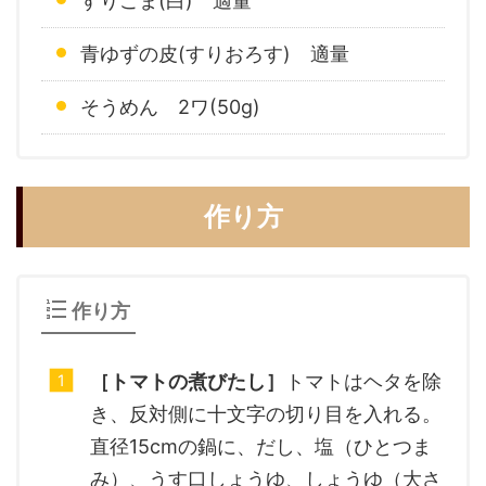
すりごま(白) 適量
青ゆずの皮(すりおろす) 適量
そうめん 2ワ(50g)
作り方
作り方
［トマトの煮びたし］
トマトはヘタを除
き、反対側に十文字の切り目を入れる。
直径15cmの鍋に、だし、塩（ひとつま
み）、うす口しょうゆ、しょうゆ（大さ