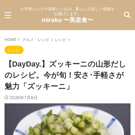
お手軽レシピや美味しいもの、暮らしの楽しい情報を
お届けします。
miraku 〜美楽食〜
HOME
>
グルメ・レシピ
>
レシピ
>
レシピ
【DayDay.】ズッキーニの山形だし
のレシピ。今が旬！安さ･手軽さが
魅力「ズッキーニ」
2026年7月8日