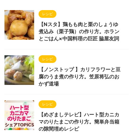
レシピ
【Nスタ】鶏もも肉と栗のしょうゆ
煮込み（栗子鶏）の作り方。ホラン
とごはん×中国料理の巨匠 脇屋友詞
レシピ
【ノンストップ 】カリフラワーと豆
腐のうま煮の作り方。笠原将弘のお
かず道場
レシピ
【めざましテレビ】ハート型カニカ
マのりたまごの作り方。簡単弁当箱
の隙間埋めレシピ