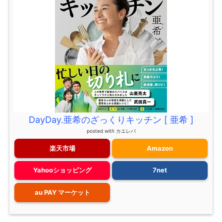
DayDay.亜希のざっくりキッチン [ 亜希 ]
posted with
カエレバ
楽天市場
Amazon
Yahooショッピング
7net
au PAY マーケット