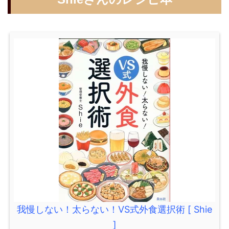
我慢しない！太らない！VS式外食選択術 [ Shie
]