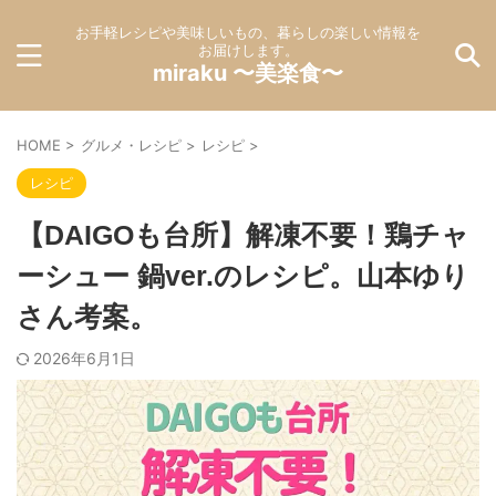
お手軽レシピや美味しいもの、暮らしの楽しい情報を
お届けします。
miraku 〜美楽食〜
HOME
>
グルメ・レシピ
>
レシピ
>
レシピ
【DAIGOも台所】解凍不要！鶏チャ
ーシュー 鍋ver.のレシピ。山本ゆり
さん考案。
2026年6月1日