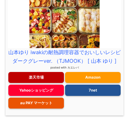
山本ゆり iwakiの耐熱調理容器でおいしいレシピ
ダークグレーver. （TJMOOK） [ 山本 ゆり ]
posted with
カエレバ
楽天市場
Amazon
Yahooショッピング
7net
au PAY マーケット