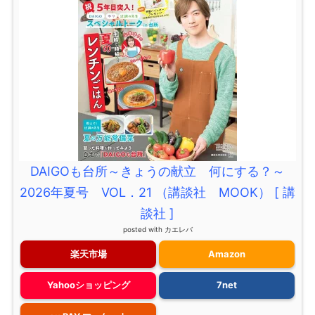
DAIGOも台所～きょうの献立 何にする？～
2026年夏号 VOL．21 （講談社 MOOK） [ 講
談社 ]
posted with
カエレバ
楽天市場
Amazon
Yahooショッピング
7net