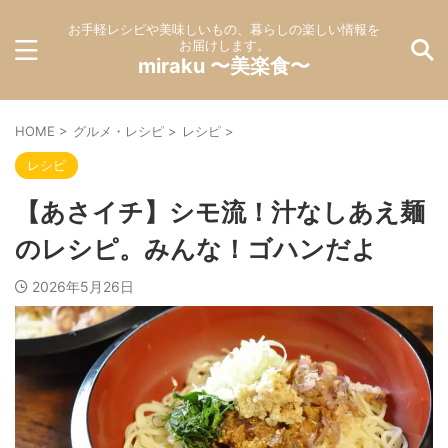
お手軽レシピや美味しいもの、暮らしの楽しい情報を
お届けします。
miraku 〜美楽食〜
HOME
>
グルメ・レシピ
>
レシピ
>
レシピ
【あさイチ】シモ流！汁なしあえ麺
のレシピ。みんな！ゴハンだよ
2026年5月26日