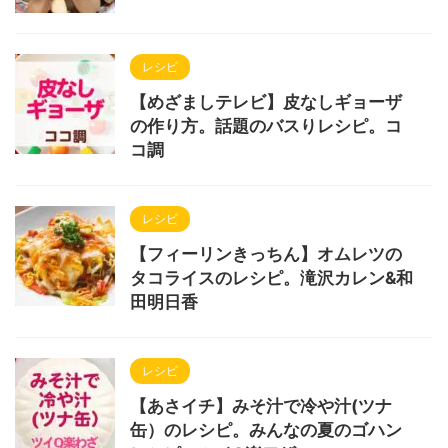
レシピ
【めざましテレビ】皮なしギョーザ
の作り方。話題のバスりレシピ。コ
コ調
レシピ
【フィーリンきっちん】オムレツの
タコライスのレシピ。滝沢カレン&和
田明日香
レシピ
【あさイチ】みそ汁で冷や汁(ツナ
缶）のレシピ。みんなの夏のゴハン