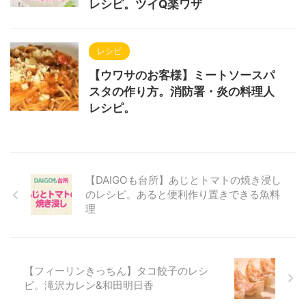
レシピ。ツイQ楽ワザ
レシピ
【ウワサのお客様】ミートソースパ
スタの作り方。消防署・炎の料理人
レシピ。
【DAIGOも台所】あじとトマトの焼き浸し
のレシピ。あると便利作り置きできる魚料
理
【フィーリンきっちん】タコ餃子のレシ
ピ。滝沢カレン&和田明日香