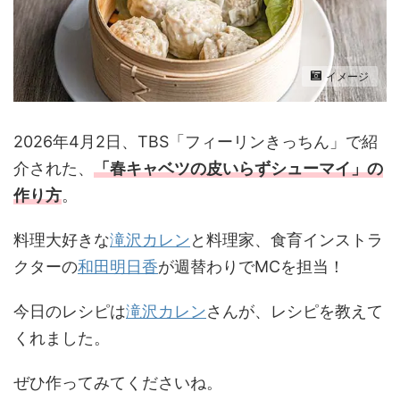
イメージ
2026年4月2日、TBS「フィーリンきっちん」で紹
介された、
「春キャベツの皮いらずシューマイ
」の
作り方
。
料理大好きな
滝沢カレン
と料理家、食育インストラ
クターの
和田明日香
が週替わりでMCを担当！
今日のレシピは
滝沢カレン
さんが、レシピを教えて
くれました。
ぜひ作ってみてくださいね。