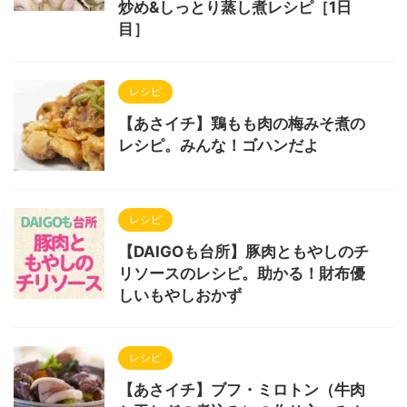
炒め&しっとり蒸し煮レシピ［1日
目］
レシピ
【あさイチ】鶏もも肉の梅みそ煮の
レシピ。みんな！ゴハンだよ
レシピ
【DAIGOも台所】豚肉ともやしのチ
リソースのレシピ。助かる！財布優
しいもやしおかず
レシピ
【あさイチ】ブフ・ミロトン（牛肉