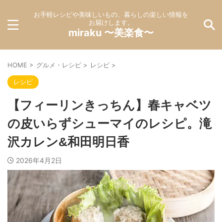
お手軽レシピや美味しいもの、暮らしの楽しい情報を
お届けします。
miraku 〜美楽食〜
HOME
>
グルメ・レシピ
>
レシピ
>
レシピ
【フィーリンきっちん】春キャベツ
の皮いらずシューマイのレシピ。滝
沢カレン&和田明日香
2026年4月2日