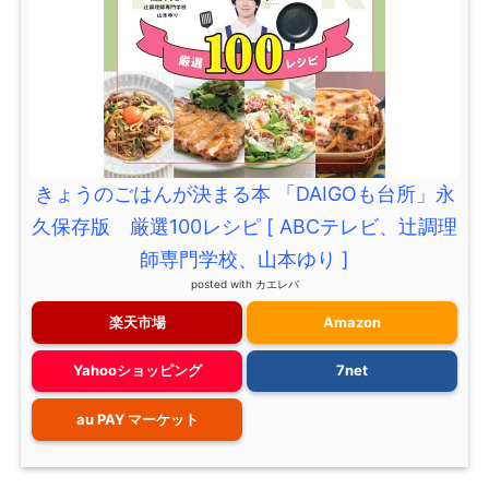
きょうのごはんが決まる本 「DAIGOも台所」永
久保存版 厳選100レシピ [ ABCテレビ、辻調理
師専門学校、山本ゆり ]
posted with
カエレバ
楽天市場
Amazon
Yahooショッピング
7net
au PAY マーケット