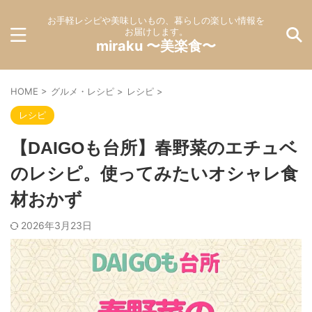
お手軽レシピや美味しいもの、暮らしの楽しい情報を
お届けします。
miraku 〜美楽食〜
HOME
>
グルメ・レシピ
>
レシピ
>
レシピ
【DAIGOも台所】春野菜のエチュベ
のレシピ。使ってみたいオシャレ食
材おかず
2026年3月23日