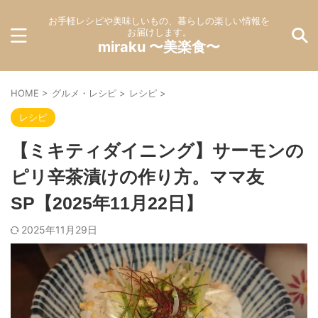
お手軽レシピや美味しいもの、暮らしの楽しい情報を
お届けします。
miraku 〜美楽食〜
HOME
>
グルメ・レシピ
>
レシピ
>
レシピ
【ミキティダイニング】サーモンの
ピリ辛茶漬けの作り方。ママ友
SP【2025年11月22日】
2025年11月29日