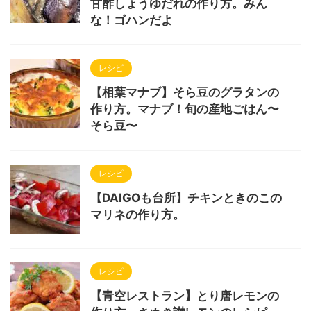
甘酢しょうゆだれの作り方。みん
な！ゴハンだよ
レシピ
【相葉マナブ】そら豆のグラタンの
作り方。マナブ！旬の産地ごはん〜
そら豆〜
レシピ
【DAIGOも台所】チキンときのこの
マリネの作り方。
レシピ
【青空レストラン】とり唐レモンの