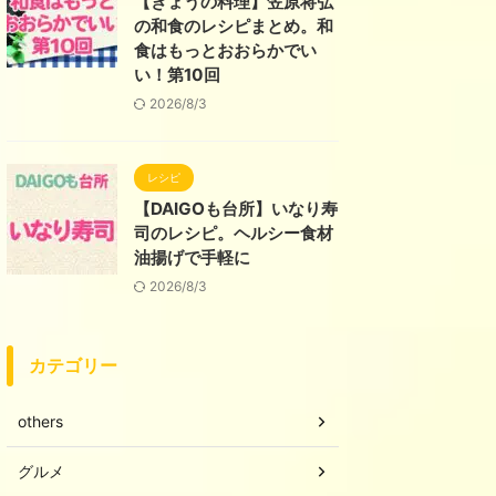
【きょうの料理】笠原将弘
の和食のレシピまとめ。和
食はもっとおおらかでい
い！第10回
2026/8/3
レシピ
【DAIGOも台所】いなり寿
司のレシピ。ヘルシー食材
油揚げで手軽に
2026/8/3
カテゴリー
others
グルメ