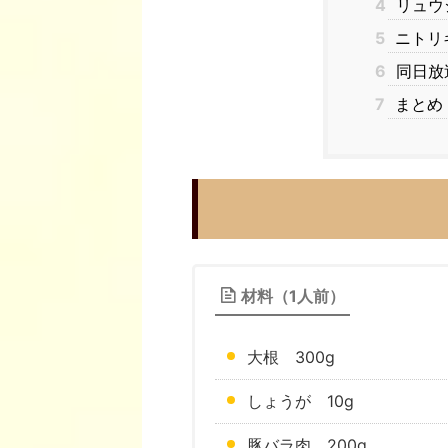
4
リュウ
5
ニトリ
6
同日放
7
まとめ
材料（1人前）
大根 300g
しょうが 10g
豚バラ肉 200g