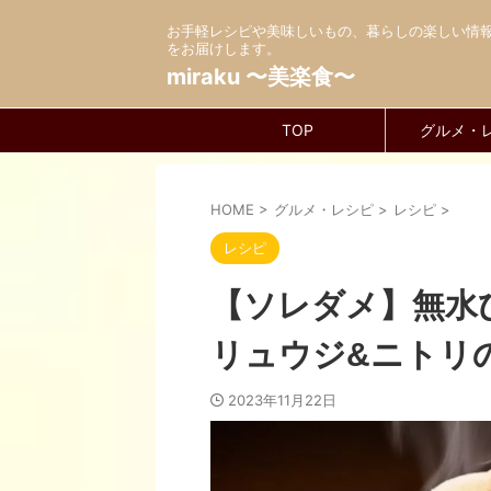
お手軽レシピや美味しいもの、暮らしの楽しい情
をお届けします。
miraku 〜美楽食〜
TOP
グルメ・
HOME
>
グルメ・レシピ
>
レシピ
>
レシピ
【ソレダメ】無水
リュウジ&ニトリ
2023年11月22日