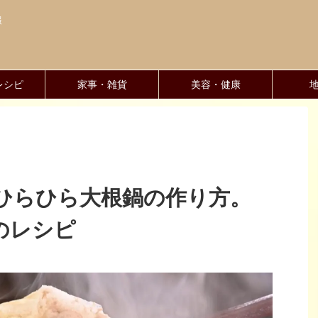
報
レシピ
家事・雑貨
美容・健康
ひらひら大根鍋の作り方。
のレシピ