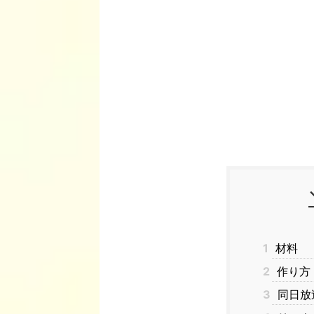
1
材料
2
作り方
3
同日放