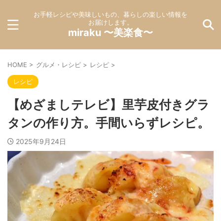
お手軽レシピや美味しいもの、暮らしの楽しい情報を
お届けします。
miraku 〜美楽食〜
HOME
>
グルメ・レシピ
>
レシピ
>
レシピ
【めざましテレビ】里芋皮付きグラ
タンの作り方。手間いらずレシピ。
2025年9月24日