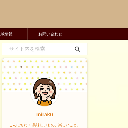
地域情報
お問い合わせ
miraku
こんにちわ！ 美味しいもの、楽しいこと、