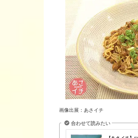
画像出展：あさイチ
合わせて読みたい