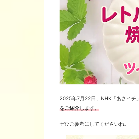
2025年7月22日、NHK「あさイ
を
ご紹介しま
す
。
ぜひご参考にしてくださいね。