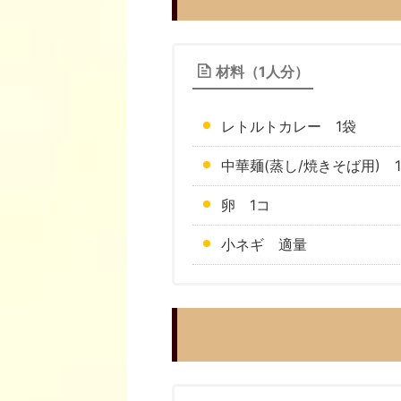
材料（1人分）
レトルトカレー 1袋
中華麺(蒸し/焼きそば用) 
卵 1コ
小ネギ 適量