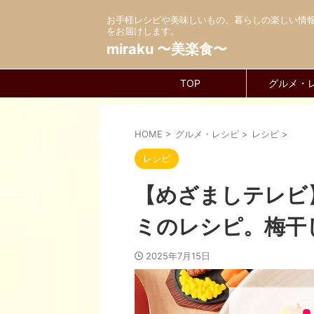
お手軽レシピや美味しいもの、暮らしの楽しい情
をお届けします。
miraku 〜美楽食〜
TOP
グルメ・
HOME
>
グルメ・レシピ
>
レシピ
>
レシピ
【めざましテレビ
ミのレシピ。梅干
2025年7月15日