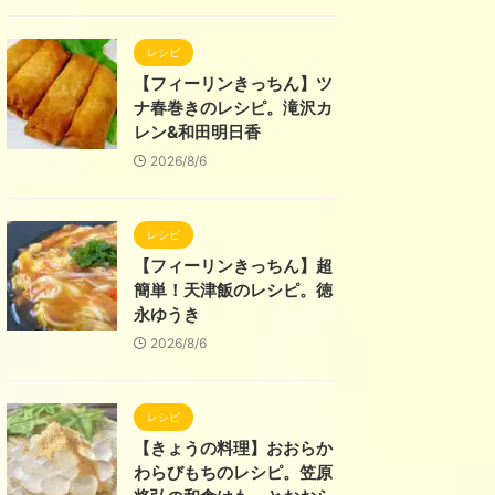
レシピ
【フィーリンきっちん】ツ
ナ春巻きのレシピ。滝沢カ
レン&和田明日香
2026/8/6
レシピ
【フィーリンきっちん】超
簡単！天津飯のレシピ。徳
永ゆうき
2026/8/6
レシピ
【きょうの料理】おおらか
わらびもちのレシピ。笠原