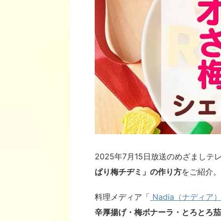
2025年7月15日放送のめざましテ
ぱり梅チヂミ」の作り方
をご紹介。
料理メディア「
Nadia（ナディア
辛厚揚げ・梅ボナーラ・とろとろ茄