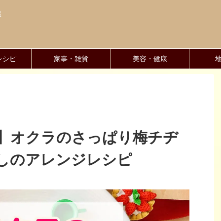
報
レシピ
家事・雑貨
美容・健康
】オクラのさっぱり梅チヂ
しのアレンジレシピ