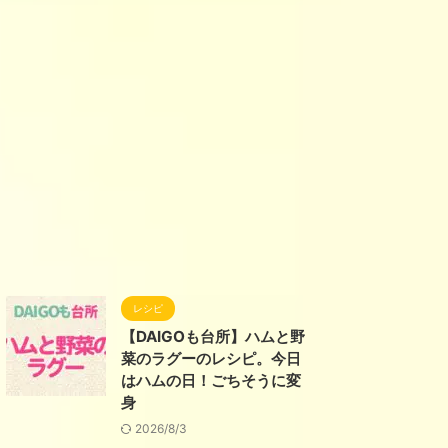
レシピ
【DAIGOも台所】ハムと野
菜のラグーのレシピ。今日
はハムの日！ごちそうに変
身
2026/8/3