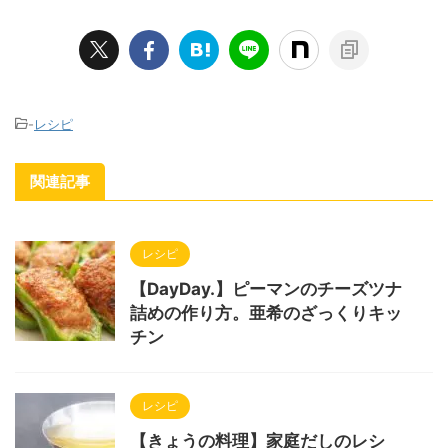
-
レシピ
関連記事
レシピ
【DayDay.】ピーマンのチーズツナ
詰めの作り方。亜希のざっくりキッ
チン
レシピ
【きょうの料理】家庭だしのレシ