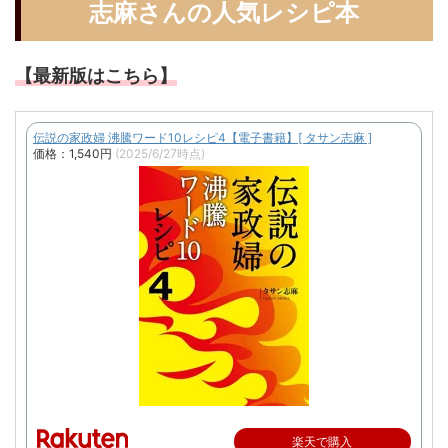
志麻さんの人気レシピ本
【最新版はこちら】
伝説の家政婦 沸騰ワード10レシピ4【電子書籍】[ タサン志麻 ]
価格：1,540円
(2025/6/27時点)
楽天で購入