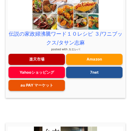
伝説の家政婦沸騰ワード１０レシピ ３/ワニブッ
クス/タサン志麻
posted with
カエレバ
楽天市場
Amazon
Yahooショッピング
7net
au PAY マーケット