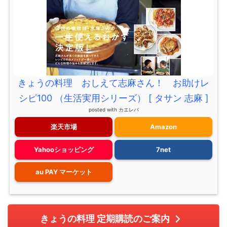
きょうの料理 おしえて志麻さん！ お助けレ
シピ100 （生活実用シリーズ） [ タサン 志麻 ]
posted with
カエレバ
楽天市場
Amazon
Yahooショッピング
7net
au PAY マーケット
きょうの料理 定期購読のご案内