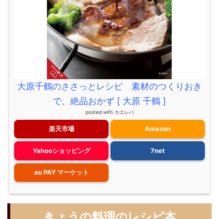
大原千鶴のささっとレシピ 素材のつくりおき
で、絶品おかず [ 大原 千鶴 ]
posted with
カエレバ
楽天市場
Amazon
Yahooショッピング
7net
au PAY マーケット
きょうの料理のレシピ本