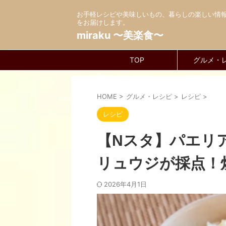
お手軽レシピや美味しいもの、暮らしの楽しい情
をお届けします。
miraku 〜美楽食〜
TOP
グルメ・
HOME
>
グルメ・レシピ
>
レシピ
>
レシピ
【Nスタ】パエリ
リュウジが採点！
2026年4月1日