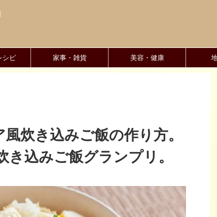
報
レシピ
家事・雑貨
美容・健康
ア風炊き込みご飯の作り方。
炊き込みご飯グランプリ。