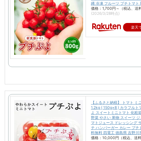
縄 冷凍 フルーツ プチトマト
価格：1,700円～（税込、送
(2026/3/28時点)
楽天
【ふるさと納税】 トマト ミ
1.2kg ( 150g×8 ) カラフ
よ スイートミニトマト 化粧箱
野菜 やさい 果物 スイーツ ジ
マトジュース ドレッシング 
チ ハンバーガー カレー プチ
料無料 四電工 徳島県 吉野川
価格：10,000円（税込、送