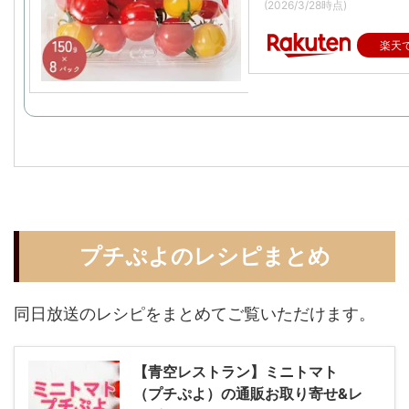
(2026/3/28時点)
楽天
プチぷよのレシピまとめ
同日放送のレシピをまとめてご覧いただけます。
【青空レストラン】ミニトマト
（プチぷよ）の通販お取り寄せ&レ