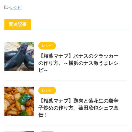
-
レシピ
関連記事
レシピ
【相葉マナブ】水ナスのクラッカー
の作り方。～横浜のナス激うまレシ
ピ～
レシピ
【相葉マナブ】鶏肉と落花生の唐辛
子炒めの作り方。菰田欣也シェフ直
伝！