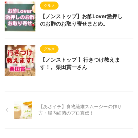
グルメ
【ノンストップ】お酢Lover激押し
のお酢のお取り寄せまとめ。
グルメ
【ノンストップ 】行きつけ教えま
す！。栗田貫一さん
【あさイチ】食物繊維スムージーの作り
方・腸内細菌のプロ直伝！