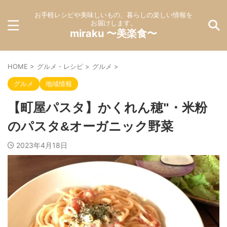
お手軽レシピや美味しいもの、暮らしの楽しい情報を
お届けします。
miraku 〜美楽食〜
HOME
>
グルメ・レシピ
>
グルメ
>
グルメ
地域情報
【町屋パスタ】かくれん穂"・米粉
のパスタ&オーガニック野菜
2023年4月18日